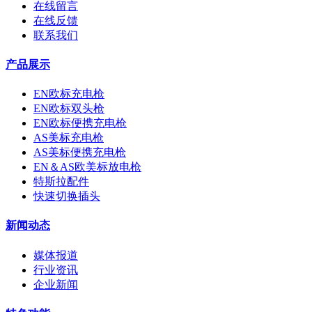
在线留言
在线反馈
联系我们
产品展示
EN欧标充电枪
EN欧标双头枪
EN欧标便携充电枪
AS美标充电枪
AS美标便携充电枪
EN＆AS欧美标放电枪
特斯拉配件
快速切换插头
新闻动态
媒体报道
行业资讯
企业新闻