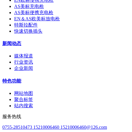
EN欧标便携充电枪
AS美标充电枪
AS美标便携充电枪
EN＆AS欧美标放电枪
特斯拉配件
快速切换插头
新闻动态
媒体报道
行业资讯
企业新闻
特色功能
网站地图
聚合标签
站内搜索
服务热线
0755-28510473 15210006460 15210006460@126.com