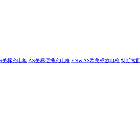
AS美标充电枪
AS美标便携充电枪
EN＆AS欧美标放电枪
特斯拉